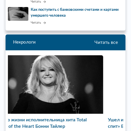
Читать
Как поступить с банковскими счетами и картами
умершего человека
Читать
Читать все
Некрологи
Ушел из жизни режиссер сериала «Пока станица
У
спит» Бата Недич