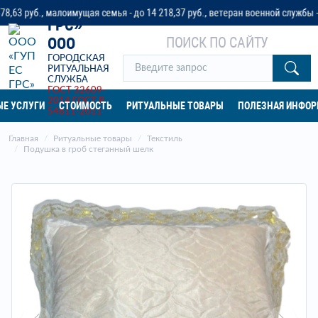
«ГУП ЕС
уб., малоимущая семья - до 14 218,37 руб., ветеран военной службы - до 32
ГРС»
ПОИСК ПО САЙТУ
ООО
ГОРОДСКАЯ
РИТУАЛЬНАЯ
СЛУЖБА
ГОСТ 32609-
2014
ГОСТ Р
Е УСЛУГИ
СТОИМОСТЬ
РИТУАЛЬНЫЕ ТОВАРЫ
ПОЛЕЗНАЯ ИНФО
54611-2011
Главная
Ритуальные товары
Текстиль
Подушка в гроб стеганный шелк