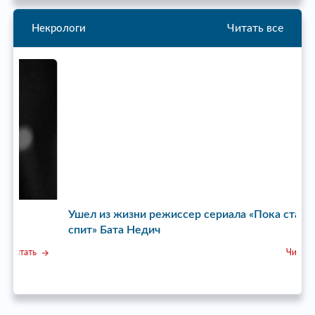
Читать все
Некрологи
Ушел из жизни режиссер сериала «Пока станица
У
спит» Бата Недич
Читать