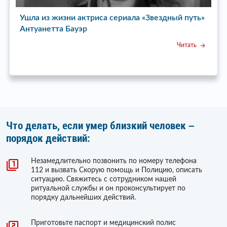
вездный путь»
Ушла из жизни исполнительница хита Tota
Eclipse of the Heart Бонни Тайлер
Читать
Ч
Что делать, если умер близкий человек –
порядок действий:
Незамедлительно позвонить по номеру телефона
112 и вызвать Скорую помощь и Полицию, описать
ситуацию. Свяжитесь с сотрудником нашей
ритуальной службы и он проконсультирует по
порядку дальнейших действий.
Приготовьте паспорт и медицинский полис