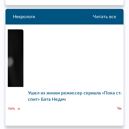
Читать все
Некрологи
Ушел из жизни режиссер сериала «Пока станица
У
спит» Бата Недич
Читать