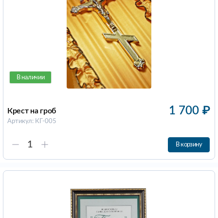
В наличии
1 700
₽
Крест на гроб
Артикул: КГ-005
В корзину