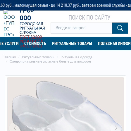
«ГУП ЕС
., малоимущая семья - до 14 218,37 руб., ветеран военной службы - до 32 
ГРС»
ПОИСК ПО САЙТУ
ООО
ГОРОДСКАЯ
РИТУАЛЬНАЯ
СЛУЖБА
ГОСТ 32609-
2014
ГОСТ Р
Е УСЛУГИ
СТОИМОСТЬ
РИТУАЛЬНЫЕ ТОВАРЫ
ПОЛЕЗНАЯ ИНФО
54611-2011
Главная
Ритуальные товары
Ритуальная одежда
Следки ритуальные атласные белые для похорон