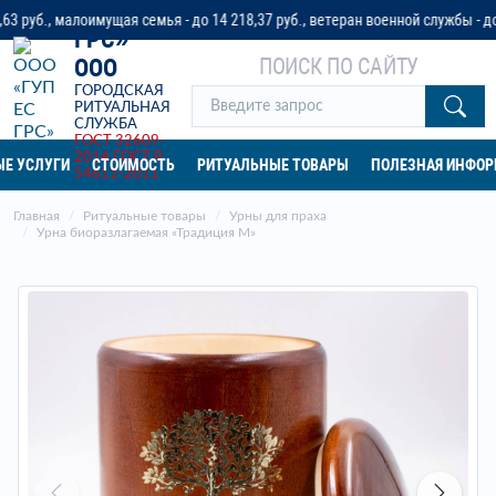
«ГУП ЕС
, малоимущая семья - до 14 218,37 руб., ветеран военной службы - до 32 04
ГРС»
ПОИСК ПО САЙТУ
ООО
ГОРОДСКАЯ
РИТУАЛЬНАЯ
СЛУЖБА
ГОСТ 32609-
2014
ГОСТ Р
Е УСЛУГИ
СТОИМОСТЬ
РИТУАЛЬНЫЕ ТОВАРЫ
ПОЛЕЗНАЯ ИНФО
54611-2011
Главная
Ритуальные товары
Урны для праха
Урна биоразлагаемая «Традиция М»