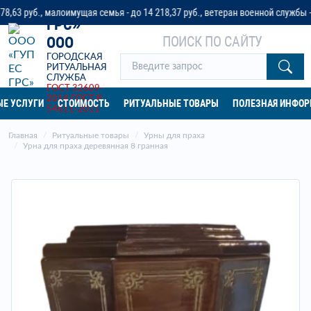
«ГУП ЕС
уб., малоимущая семья - до 14 218,37 руб., ветеран военной службы - до 32
ГРС»
ПОИСК ПО САЙТУ
ООО
ГОРОДСКАЯ
РИТУАЛЬНАЯ
СЛУЖБА
ГОСТ 32609-
2014
ГОСТ Р
Е УСЛУГИ
СТОИМОСТЬ
РИТУАЛЬНЫЕ ТОВАРЫ
ПОЛЕЗНАЯ ИНФО
54611-2011
Главная
Ритуальные товары
Урны для праха
Урна для праха деревянная 8 гранная