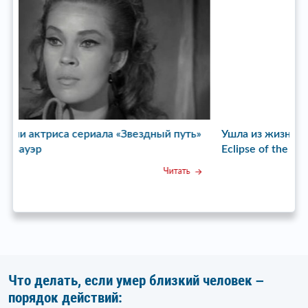
ь»
Ушла из жизни исполнительница хита Total
У
Eclipse of the Heart Бонни Тайлер
с
Читать
Что делать, если умер близкий человек –
порядок действий: