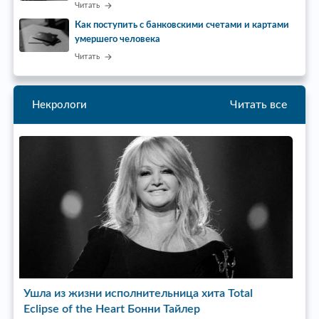
Читать
Как поступить с банковскими счетами и картами
умершего человека
Читать
Читать все
Некрологи
Ушел из жизни режиссер сериала «Пока станица
У
спит» Бата Недич