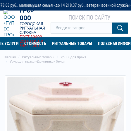
«ГУП ЕС
уб., малоимущая семья - до 14 218,37 руб., ветеран военной службы - до 3
ГРС»
ПОИСК ПО САЙТУ
ООО
ГОРОДСКАЯ
РИТУАЛЬНАЯ
СЛУЖБА
ГОСТ 32609-
2014
ГОСТ Р
Е УСЛУГИ
СТОИМОСТЬ
РИТУАЛЬНЫЕ ТОВАРЫ
ПОЛЕЗНАЯ ИНФО
54611-2011
Главная
Ритуальные товары
Урны для праха
Урна для праха «Доминика» белая