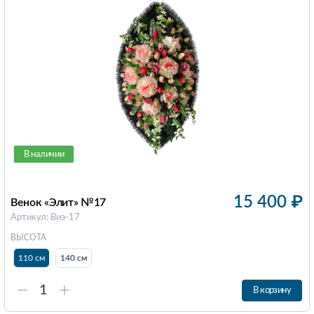
В наличии
15 400
₽
Венок «Элит» №17
Артикул: Виэ-17
ВЫСОТА
110 см
140 см
В корзину