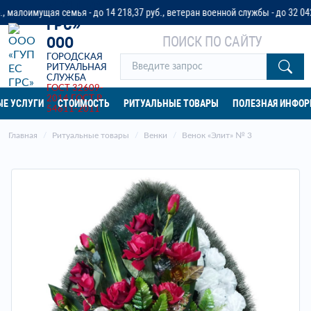
«ГУП ЕС
имущая семья - до 14 218,37 руб., ветеран военной службы - до 32 042 руб.
ГРС»
ПОИСК ПО САЙТУ
ООО
ГОРОДСКАЯ
РИТУАЛЬНАЯ
СЛУЖБА
ГОСТ 32609-
2014
ГОСТ Р
Е УСЛУГИ
СТОИМОСТЬ
РИТУАЛЬНЫЕ ТОВАРЫ
ПОЛЕЗНАЯ ИНФО
54611-2011
Главная
Ритуальные товары
Венки
Венок «Элит» № 3