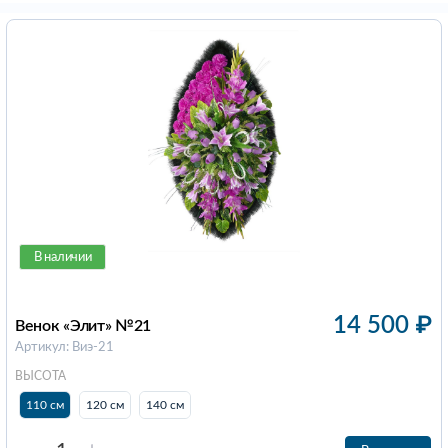
В наличии
14 500
₽
Венок «Элит» №21
Артикул: Виэ-21
ВЫСОТА
110 см
120 см
140 см