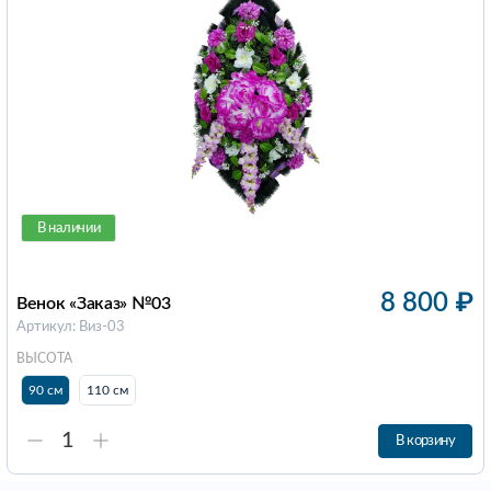
В наличии
8 800
₽
Венок «Заказ» №03
Артикул: Виз-03
ВЫСОТА
90 см
110 см
В корзину