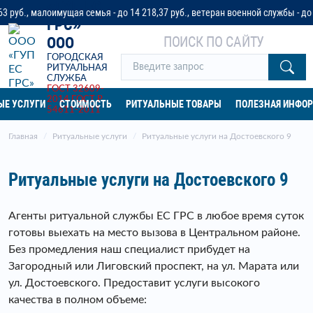
«ГУП ЕС
лоимущая семья - до 14 218,37 руб., ветеран военной службы - до 32 042 р
ГРС»
ПОИСК ПО САЙТУ
ООО
ГОРОДСКАЯ
РИТУАЛЬНАЯ
СЛУЖБА
ГОСТ 32609-
2014
ГОСТ Р
ЫЕ УСЛУГИ
СТОИМОСТЬ
РИТУАЛЬНЫЕ ТОВАРЫ
ПОЛЕЗНАЯ ИНФО
54611-2011
Главная
Ритуальные услуги
Ритуальные услуги на Достоевского 9
Ритуальные услуги на Достоевского 9
Агенты ритуальной службы ЕС ГРС в любое время суток
готовы выехать на место вызова в Центральном районе.
Без промедления наш специалист прибудет на
Загородный или Лиговский проспект, на ул. Марата или
ул. Достоевского. Предоставит услуги высокого
качества в полном объеме: