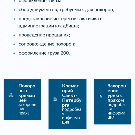
оформление заказа;
сбор документов, требуемых для похорон;
представление интересов заказчика в
администрации кладбища;
проведение прощания;
сопровождение похорон;
оформление груза 200.
Похоро
Кремат
Захорон
ны с
орий
ение
кремац
Санкт-
урны с
ией
Петербу
прахом
захороне
рга
подробн
ние
ая
подробна
праха
информа
я
ция
информа
ция