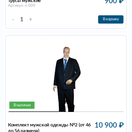
900
₽
Трусы мужские
Артикул: о-009
-
+
В корзину
В наличии
10 900
₽
Комплект мужской одежды №2 (от 46
до 56 размера)