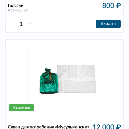
800
₽
Галстук
Артикул: ог
-
+
В корзину
В наличии
12 000
₽
Саван для погребения «Мусульмански»