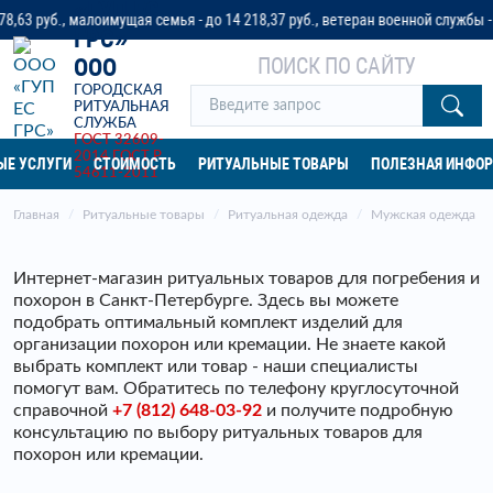
«ГУП ЕС
 малоимущая семья - до 14 218,37 руб., ветеран военной службы - до 32 042
ГРС»
ПОИСК ПО САЙТУ
ООО
ГОРОДСКАЯ
РИТУАЛЬНАЯ
СЛУЖБА
ГОСТ 32609-
2014
ГОСТ Р
ЫЕ УСЛУГИ
СТОИМОСТЬ
РИТУАЛЬНЫЕ ТОВАРЫ
ПОЛЕЗНАЯ ИНФО
54611-2011
Главная
Ритуальные товары
Ритуальная одежда
Мужская одежда
Интернет-магазин ритуальных товаров для погребения и
похорон в Санкт-Петербурге. Здесь вы можете
подобрать оптимальный комплект изделий для
организации похорон или кремации. Не знаете какой
выбрать комплект или товар - наши специалисты
помогут вам. Обратитесь по телефону круглосуточной
справочной
+7 (812) 648-03-92
и получите подробную
консультацию по выбору ритуальных товаров для
похорон или кремации.