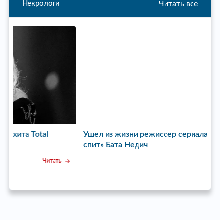
Читать все
Некрологи
Ушел из жизни режиссер сериала «Пока станица
У
спит» Бата Недич
Читать