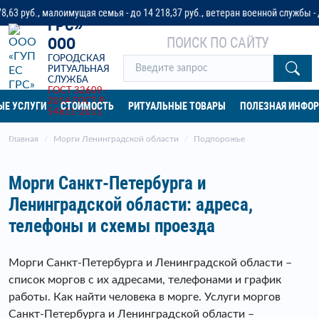
«ГУП ЕС
., малоимущая семья - до 14 218,37 руб., ветеран военной службы - до 32 0
ГРС»
ПОИСК ПО САЙТУ
ООО
ГОРОДСКАЯ
РИТУАЛЬНАЯ
СЛУЖБА
ГОСТ 32609-
2014
ГОСТ Р
ЫЕ УСЛУГИ
СТОИМОСТЬ
РИТУАЛЬНЫЕ ТОВАРЫ
ПОЛЕЗНАЯ ИНФО
54611-2011
Главная
Морги Ленинградской области
Подпорожье
Морги Санкт-Петербурга и
Ленинградской области: адреса,
телефоны и схемы проезда
Морги Санкт-Петербурга и Ленинградской области –
список моргов с их адресами, телефонами и график
работы. Как найти человека в морге. Услуги моргов
Санкт-Петербурга и Ленинградской области –