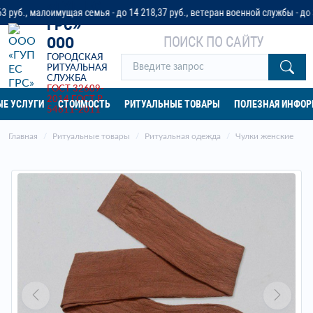
«ГУП ЕС
 малоимущая семья - до 14 218,37 руб., ветеран военной службы - до 32 04
ГРС»
ПОИСК ПО САЙТУ
ООО
ГОРОДСКАЯ
РИТУАЛЬНАЯ
СЛУЖБА
ГОСТ 32609-
2014
ГОСТ Р
Е УСЛУГИ
СТОИМОСТЬ
РИТУАЛЬНЫЕ ТОВАРЫ
ПОЛЕЗНАЯ ИНФО
54611-2011
Главная
Ритуальные товары
Ритуальная одежда
Чулки женские