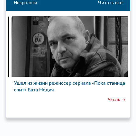
Читать все
Некрологи
Ушел из жизни режиссер сериала «Пока станица
У
спит» Бата Недич
Читать