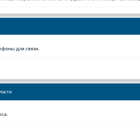
ефоны для связи.
ласти
еса.