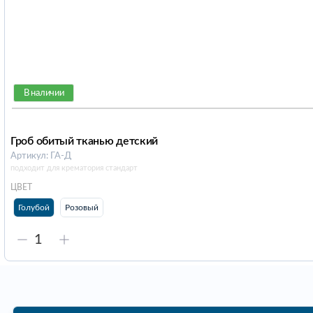
В наличии
Гроб обитый тканью детский
Артикул: ГА-Д
подходит для крематория стандарт
ЦВЕТ
Голубой
Розовый