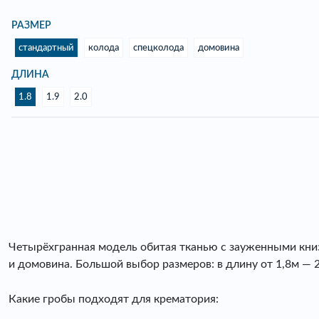
РАЗМЕР
стандартный
колода
спецколода
домовина
ДЛИНА
1.8
1.9
2.0
Четырёхгранная модель обитая тканью с зауженными книзу
и домовина. Большой выбор размеров: в длину от 1,8м — 2
Какие гробы подходят для крематория: