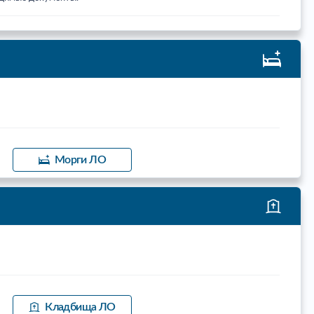
Морги ЛО
Кладбища ЛО