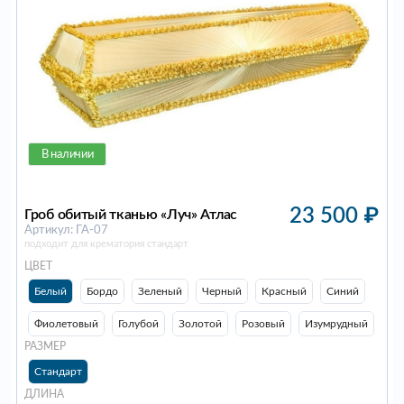
В наличии
23 500
₽
Гроб обитый тканью «Луч» Атлас
Артикул: ГА-07
подходит для крематория стандарт
ЦВЕТ
Белый
Бордо
Зеленый
Черный
Красный
Синий
Фиолетовый
Голубой
Золотой
Розовый
Изумрудный
РАЗМЕР
Стандарт
ДЛИНА