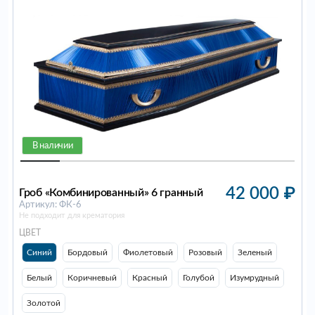
В наличии
42 000
₽
Гроб «Комбинированный» 6 гранный
Артикул: ФК-6
Не подходит для крематория
ЦВЕТ
Синий
Бордовый
Фиолетовый
Розовый
Зеленый
Белый
Коричневый
Красный
Голубой
Изумрудный
Золотой