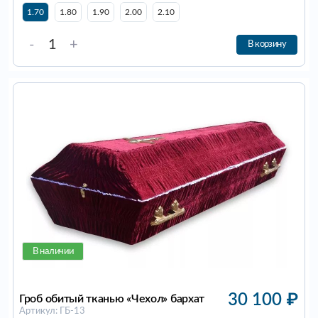
1.70
1.80
1.90
2.00
2.10
-
+
В корзину
В наличии
30 100
₽
Гроб обитый тканью «Чехол» бархат
Артикул: ГБ-13