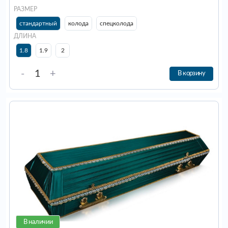
РАЗМЕР
стандартный
колода
спецколода
ДЛИНА
1.8
1.9
2
-
+
В корзину
В наличии