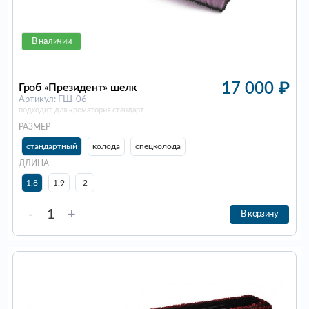
В наличии
17 000
₽
Гроб «Президент» шелк
Артикул: ГШ-06
подходит для крематория стандарт
РАЗМЕР
стандартный
колода
спецколода
ДЛИНА
1.8
1.9
2
-
+
В корзину