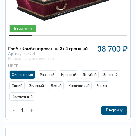
В наличии
38 700
₽
Гроб «Комбинированный» 4 гранный
Артикул: ФК-4
Не подходит для крематория
ЦВЕТ
Фиолетовый
Розовый
Красный
Голубой
Золотой
Синий
Зеленый
Белый
Коричневый
Бордо
Изумрудный
-
+
В корзину