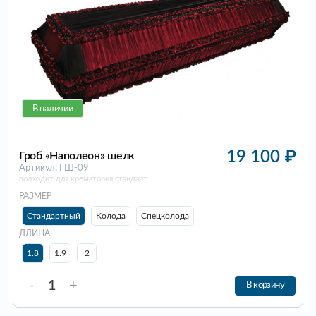
В наличии
19 100
₽
Гроб «Наполеон» шелк
Артикул: ГШ-09
подходит для крематория стандарт
РАЗМЕР
Стандартный
Колода
Спецколода
ДЛИНА
1.8
1.9
2
-
+
В корзину