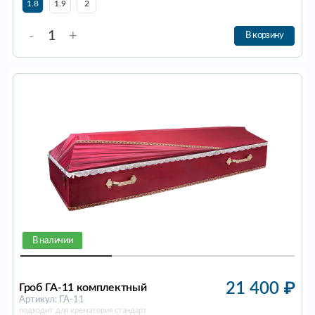
1.8
1.9
2
-
+
В корзину
В наличии
21 400
₽
Гроб ГА-11 комплектный
Артикул: ГА-11
подходит для крематория стандарт