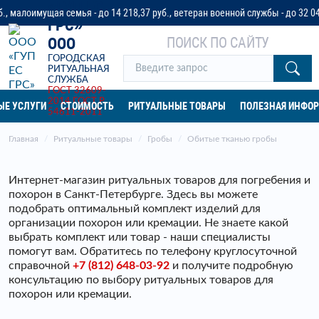
«ГУП ЕС
я семья - до 14 218,37 руб., ветеран военной службы - до 32 042 руб. или 
ГРС»
ПОИСК ПО САЙТУ
ООО
ГОРОДСКАЯ
РИТУАЛЬНАЯ
СЛУЖБА
ГОСТ 32609-
2014
ГОСТ Р
ЫЕ УСЛУГИ
СТОИМОСТЬ
РИТУАЛЬНЫЕ ТОВАРЫ
ПОЛЕЗНАЯ ИНФО
54611-2011
Главная
Ритуальные товары
Гробы
Обитые тканью гробы
Интернет-магазин ритуальных товаров для погребения и
похорон в Санкт-Петербурге. Здесь вы можете
подобрать оптимальный комплект изделий для
организации похорон или кремации. Не знаете какой
выбрать комплект или товар - наши специалисты
помогут вам. Обратитесь по телефону круглосуточной
справочной
+7 (812) 648-03-92
и получите подробную
консультацию по выбору ритуальных товаров для
похорон или кремации.