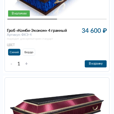
В наличии
34 600
₽
Гроб «Комби-Эконом» 4 гранный
Артикул: ФКЭ-4
подходит для крематория стандарт
ЦВЕТ
Синий
Бордо
-
+
В корзину