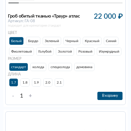
22 000
₽
Гроб обитый тканью «Траур» атлас
Артикул: ГА-08
подходит для крематория стандарт
ЦВЕТ
Белый
Бордо
Зеленый
Черный
Красный
Синий
Фиолетовый
Голубой
Золотой
Розовый
Изумрудный
РАЗМЕР
стандарт
колода
спецколода
домовина
ДЛИНА
1.7
1.8
1.9
2.0
2.1
-
+
В корзину