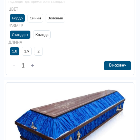
подходит для крематория стандарт
ЦВЕТ
Бордо
Синий
Зеленый
РАЗМЕР
Стандарт
Колода
ДЛИНА
1.8
1.9
2
-
+
В корзину