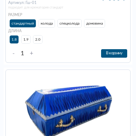
Артикул: Гш-01
подходит для крематория стандарт
РАЗМЕР
стандартный
колода
спецколода
домовина
ДЛИНА
1.8
1.9
2.0
-
+
В корзину