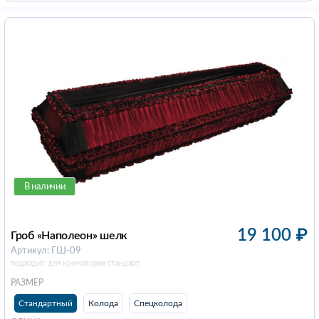
В наличии
19 100
₽
Гроб «Наполеон» шелк
Артикул: ГШ-09
подходит для крематория стандарт
РАЗМЕР
Стандартный
Колода
Спецколода