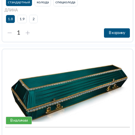
стандартный
колода
спецколода
ДЛИНА
1.8
1.9
2
В корзину
В наличии