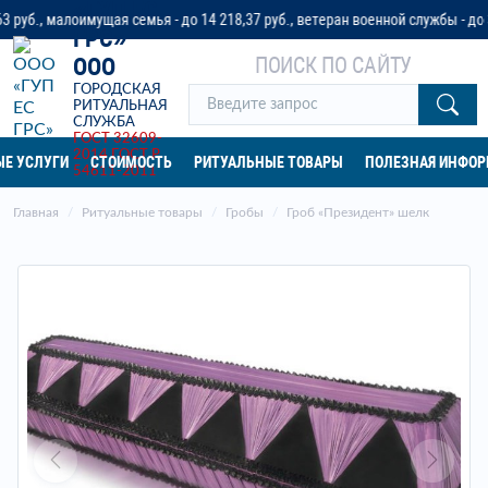
«ГУП ЕС
малоимущая семья - до 14 218,37 руб., ветеран военной службы - до 32 042
ГРС»
ПОИСК ПО САЙТУ
ООО
ГОРОДСКАЯ
РИТУАЛЬНАЯ
СЛУЖБА
ГОСТ 32609-
2014
ГОСТ Р
Е УСЛУГИ
СТОИМОСТЬ
РИТУАЛЬНЫЕ ТОВАРЫ
ПОЛЕЗНАЯ ИНФО
54611-2011
Главная
Ритуальные товары
Гробы
Гроб «Президент» шелк