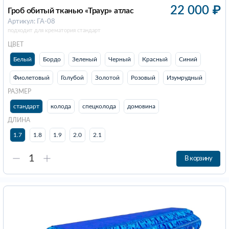
22 000
₽
Гроб обитый тканью «Траур» атлас
Артикул: ГА-08
подходит для крематория стандарт
ЦВЕТ
Белый
Бордо
Зеленый
Черный
Красный
Синий
Фиолетовый
Голубой
Золотой
Розовый
Изумрудный
РАЗМЕР
стандарт
колода
спецколода
домовина
ДЛИНА
1.7
1.8
1.9
2.0
2.1
В корзину