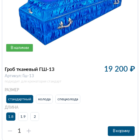
В наличии
19 200
₽
Гроб тканевый ГШ-13
Артикул: Гш-13
подходит для крематория стандарт
РАЗМЕР
стандартный
колода
спецколода
ДЛИНА
1.8
1.9
2
В корзину