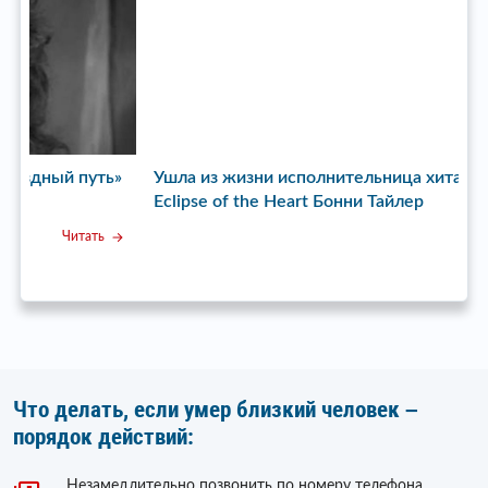
ь»
Ушла из жизни исполнительница хита Total
У
Eclipse of the Heart Бонни Тайлер
с
Читать
Что делать, если умер близкий человек –
порядок действий:
Незамедлительно позвонить по номеру телефона