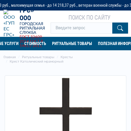
«ГУП ЕС
 малоимущая семья - до 14 218,37 руб., ветеран военной службы - до 32 04
ГРС»
ПОИСК ПО САЙТУ
ООО
ГОРОДСКАЯ
РИТУАЛЬНАЯ
СЛУЖБА
ГОСТ 32609-
2014
ГОСТ Р
Е УСЛУГИ
СТОИМОСТЬ
РИТУАЛЬНЫЕ ТОВАРЫ
ПОЛЕЗНАЯ ИНФО
54611-2011
Главная
Ритуальные товары
Кресты
Крест Католический мраморный